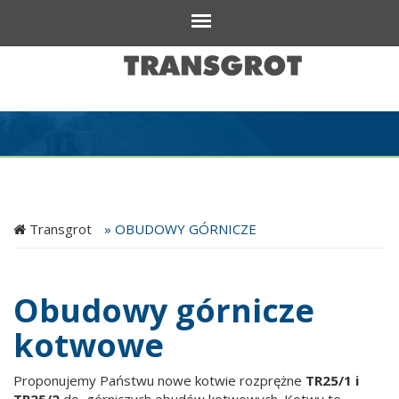
Transgrot
»
OBUDOWY GÓRNICZE
Obudowy górnicze
kotwowe
Proponujemy Państwu nowe kotwie rozprężne
TR25/1 i