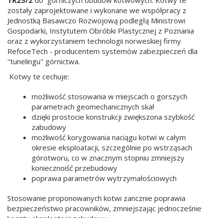
TR25/2
do górniczych obudów kotwowych. Kotwy te
zostały zaprojektowane i wykonane we współpracy z
Jednostką Basawczo Rozwojową podległą Ministrowi
Gospodarki, Instytutem Obróbki Plastycznej z Poznania
oraz z wykorzystaniem technologii norweskiej firmy
RefoceTech - producentem systemów zabezpieczeń dla
"tunelingu" górnictwa.
Kotwy te cechuje:
możliwość stosowania w miejscach o gorszych
parametrach geomechanicznych skał
dzięki prostocie konstrukcji zwiększona szybkość
zabudowy
możliwość korygowania naciągu kotwi w całym
okresie eksploatacji, szczególnie po wstrząsach
górotworu, co w znacznym stopniu zmniejszy
koniecznoiść przebudowy
poprawa parametrów wytrzymałościowych
Stosowanie proponowanych kotwi zancznie poprawia
bezpieczeństwo pracowników, zmniejszając jednocześnie