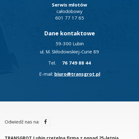
Serwis młotów
całodobowy
601 77 17 65
Dane kontaktowe
59-300 Lubin
ul. M. Skłodowskiej-Curie 89
Tel.
76 749 88 44
E-mail:
biuro@transgrot.pl
Odwiedź nas na:
TRANSGROT Lubin rzetelna firma z ponad 25-letnią