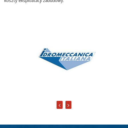
koszty eksploatacji zabudowy.
Idromeccanica