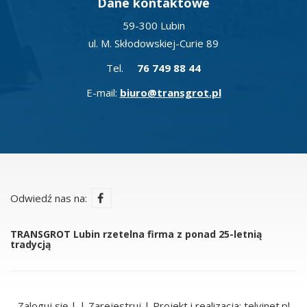
Dane kontaktowe
59-300 Lubin
ul. M. Skłodowskiej-Curie 89
Tel.
76 749 88 44
E-mail:
biuro@transgrot.pl
Odwiedź nas na:
TRANSGROT Lubin rzetelna firma z ponad 25-letnią
tradycją
Zaloguj się
| |
Zarejestruj
| Projekt i realizacja:
telvinet.pl